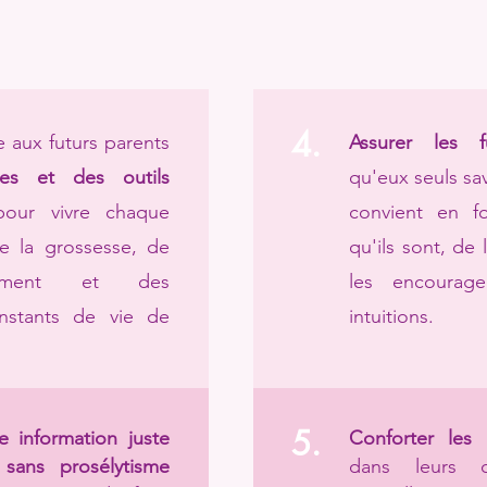
4.
e aux futurs parents
Assurer les f
es et des outils
qu'eux seuls sav
our vivre chaque
convient en f
 la grossesse, de
qu'ils sont, de 
chement et des
les encourag
instants de vie de
intuitions.
5.
e information juste
Conforter les 
 sans prosélytisme
dans leurs c