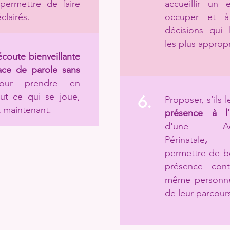
permettre de faire
accueillir un 
clairés.
occuper et à
décisions qui l
les plus approp
coute bienveillante
ace de parole sans
our prendre en
ut ce qui se joue,
6.
Proposer, s’ils 
et maintenant.
présence à l
d'une Acc
Périnatale
permettre de bé
présence con
même personne
de leur parcour