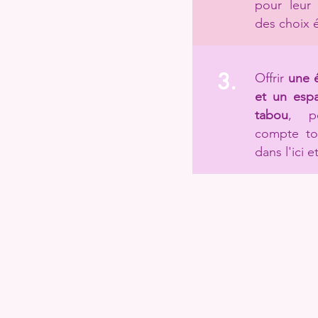
pour leur 
des choix é
3.
Offrir
une é
et un esp
tabou
, p
compte to
dans l'ici 