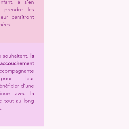
enfant, à s'en
 prendre les
eur paraîtront
riées.
le souhaitent,
la
’accouchement
ompagnante
,
pour leur
néficier d’une
tinue avec la
 tout au long
s.