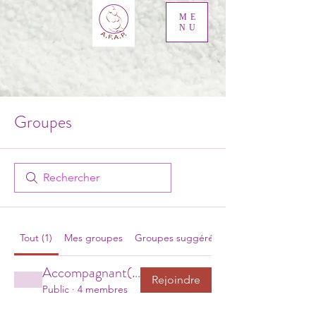
ME
NU
Groupes
Tout (1)
Mes groupes
Groupes suggérés
Accompagnant(e) Périnatal(e) de Gironde
Rejoindre
Public
·
4 membres