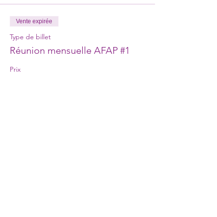
Vente expirée
Type de billet
Réunion mensuelle AFAP #1
Prix
0,00 €
Partager cet événement
A.F.A.P Association professionnelle Francophone de
l'Accompagnement Périnatal
Association à but non lucratif, régie par la loi du 1er juillet 1901,
enregistrée le 11 juillet 2011 - SIREN
533 998 316