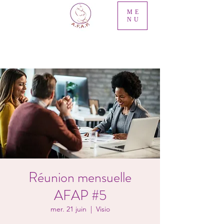
ME
NU
Réunion mensuelle
AFAP #5
mer. 21 juin
  |  
Visio