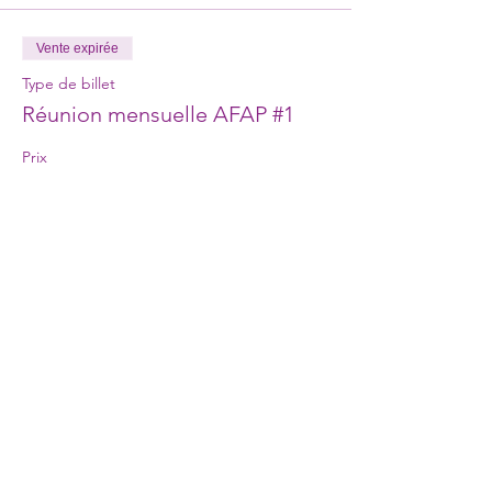
Vente expirée
Type de billet
Réunion mensuelle AFAP #1
Prix
0,00 €
Partager cet événement
A.F.A.P Association professionnelle Francophone de
l'Accompagnement Périnatal
Association à but non lucratif, régie par la loi du 1er juillet 1901,
enregistrée le 11 juillet 2011 - SIREN
533 998 316