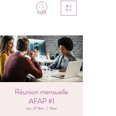
ME
NU
Réunion mensuelle
AFAP #1
lun. 27 févr.
  |  
Visio