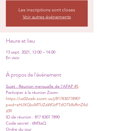
Les inscriptions sont closes
Voir autres événements
Heure et lieu
13 sept. 2021, 12:00 – 14:00
En visio
À propos de l'événement
Sujet : Réunion mensuelle de l'AFAP 
#5
Participer à la réunion Zoom:
https://us02web.zoom.us/j/81783077890?
pwd=eHJXQkxMTUZaWGtPTzlOTk8vRmZ4d
z09
ID de réunion : 817 8307 7890

Code secret : 6M3iaQ
Ordre du jour 