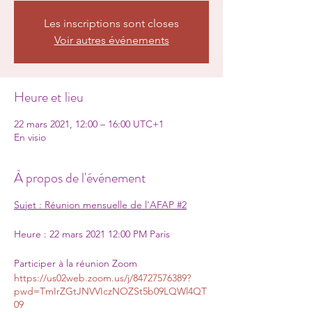
Les inscriptions sont closes
Voir autres événements
Heure et lieu
22 mars 2021, 12:00 – 16:00 UTC+1
En visio
À propos de l'événement
Sujet : Réunion mensuelle de l'AFAP #2
Heure : 22 mars 2021 12:00 PM Paris
Participer à la réunion Zoom
https://us02web.zoom.us/j/84727576389?
pwd=TmIrZGtJNVVIczNOZSt5b09LQWl4QT
09