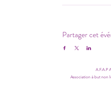
Partager cet év
A.F.A.P 
Association à but non lu