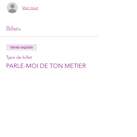
Voir tout
Billets
Vente expirée
Type de billet
PARLE-MOI DE TON METIER
Prix
0,00 €
Partager cet événement