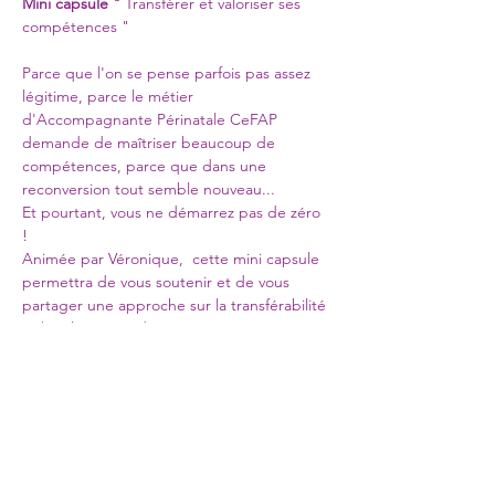
Mini capsule "
 Transférer et valoriser ses 
compétences "
Parce que l'on se pense parfois pas assez 
légitime, parce le métier 
d'Accompagnante Périnatale CeFAP 
demande de maîtriser beaucoup de 
compétences, parce que dans une 
reconversion tout semble nouveau...
Et pourtant, vous ne démarrez pas de zéro 
! 
Animée par Véronique,  cette mini capsule 
permettra de vous soutenir et de vous 
partager une approche sur la transférabilité 
et la valorisation de vos compétences.
Les infos de connexion vous seront 
communiquées dans un second temps
Partager cet événement