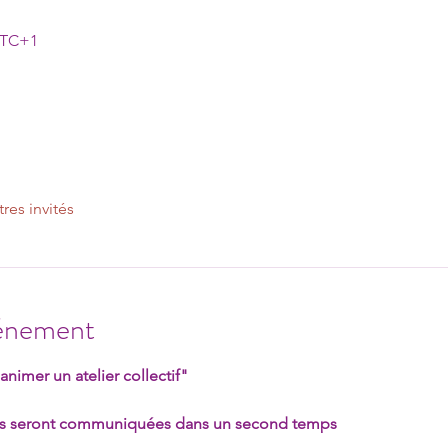
 UTC+1
tres invités
vénement
nimer un atelier collectif"
us seront communiquées dans un second temps