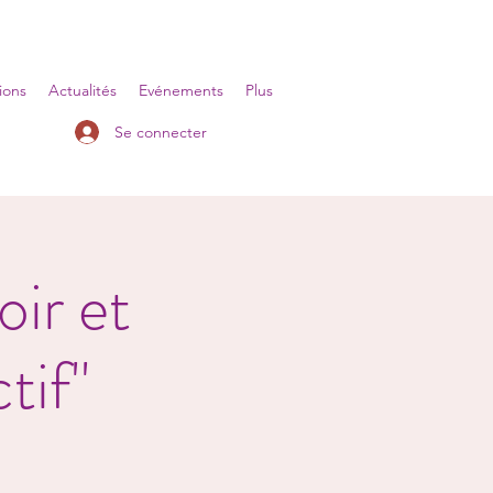
ions
Actualités
Evénements
Plus
Se connecter
ir et
tif"