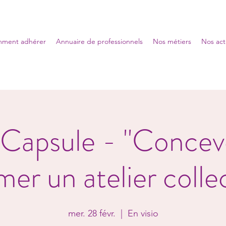
ment adhérer
Annuaire de professionnels
Nos métiers
Nos act
 Capsule - "Concevo
mer un atelier collec
mer. 28 févr.
  |  
En visio