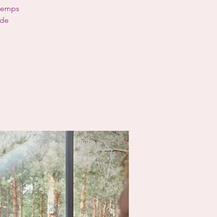
 temps
 de