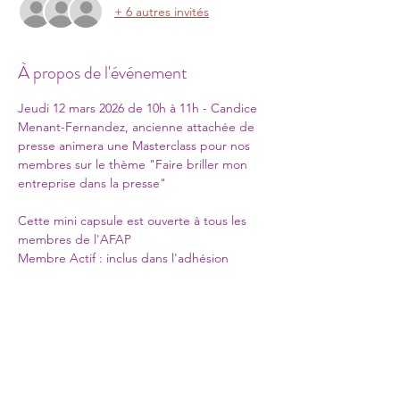
+ 6 autres invités
À propos de l'événement
Jeudi 12 mars 2026 de 10h à 11h - Candice 
Menant-Fernandez, ancienne attachée de 
presse animera une Masterclass pour nos 
membres sur le thème "Faire briller mon 
entreprise dans la presse"
Cette mini capsule est ouverte à tous les 
membres de l'AFAP 
Membre Actif : inclus dans l'adhésion 
annuelle
Membre  soutien : 10€ par mini capsule
Les infos de connexion vous seront 
communiquées dans un second t