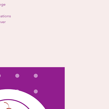
ange
uations
uver