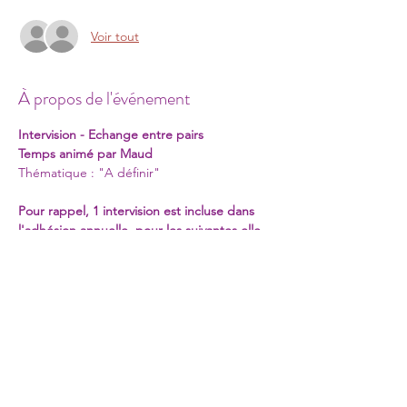
Voir tout
À propos de l'événement
Intervision - Echange entre pairs
Temps animé par Maud
Thématique : "A définir"
Pour rappel, 1 intervision est incluse dans 
l'adhésion annuelle, pour les suivantes elle 
sera au tarif de 10€ par personne. 
En lire plus >
Partager cet événement