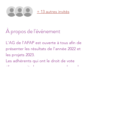
+ 13 autres invités
À propos de l'événement
L'AG de l'AFAP est ouverte à tous afin de 
présenter les résultats de l'année 2022 et 
les projets 2023. 
Les adhérents qui ont le droit de vote 
élirons ensuite les nouveaux membres du 
CA qui élira le bureau pour l'année 2023. 
Puis sera soumis au vote les statuts et 
l'évolution du règlement intérieur.
Partager cet événement